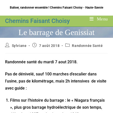
Skip
Baliser, randonner ensemble ! Chemins Faisant Choisy - Haute-Savoie
to
content
Menu
Chemins Faisant Choisy
Le barrage de Genissiat
Auteur/autrice
Publication
Post
Sylviane
7 août 2018
Randonnée Santé
de
publiée :
category:
la
publication :
Randonnée santé du mardi 7 aout 2018.
Pas de dénivelé, sauf 100 marches d’escalier dans
l’usine, pas de kilométrage, mais 2h intensives de visite
avec guide :
Films sur l’histoire du barrage : le « Niagara français
», plus gros barrage hydroélectrique de son temps,