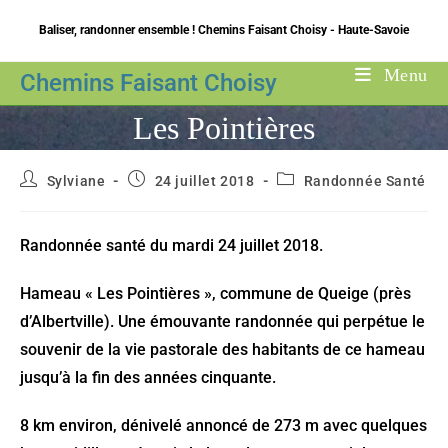
Skip
Baliser, randonner ensemble ! Chemins Faisant Choisy - Haute-Savoie
to
content
Menu
Chemins Faisant Choisy
Les Pointières
Auteur/autrice
Publication
Post
Sylviane
24 juillet 2018
Randonnée Santé
de
publiée :
category:
la
publication :
Randonnée santé du mardi 24 juillet 2018.
Hameau « Les Pointières », commune de Queige (près
d’Albertville). Une émouvante randonnée qui perpétue le
souvenir de la vie pastorale des habitants de ce hameau
jusqu’à la fin des années cinquante.
8 km environ, dénivelé annoncé de 273 m avec quelques