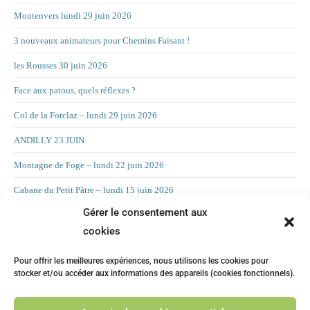
Montenvers lundi 29 juin 2026
3 nouveaux animateurs pour Chemins Faisant !
les Rousses 30 juin 2026
Face aux patous, quels réflexes ?
Col de la Forclaz – lundi 29 juin 2026
ANDILLY 23 JUIN
Montagne de Foge – lundi 22 juin 2026
Cabane du Petit Pâtre – lundi 15 juin 2026
Gérer le consentement aux
La Croix d’Allant – lundi 8 juin 2026
cookies
RAND’ORIENTATION 2 JUIN 2026
Pour offrir les meilleures expériences, nous utilisons les cookies pour
LA CHAMBOTTE
stocker et/ou accéder aux informations des appareils (cookies fonctionnels).
Mont Forchat – lundi 25 mai 2025