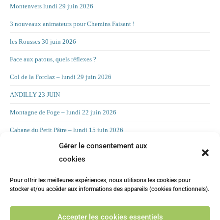
Montenvers lundi 29 juin 2026
3 nouveaux animateurs pour Chemins Faisant !
les Rousses 30 juin 2026
Face aux patous, quels réflexes ?
Col de la Forclaz – lundi 29 juin 2026
ANDILLY 23 JUIN
Montagne de Foge – lundi 22 juin 2026
Cabane du Petit Pâtre – lundi 15 juin 2026
Gérer le consentement aux
La Croix d’Allant – lundi 8 juin 2026
cookies
RAND’ORIENTATION 2 JUIN 2026
Pour offrir les meilleures expériences, nous utilisons les cookies pour
LA CHAMBOTTE
stocker et/ou accéder aux informations des appareils (cookies fonctionnels).
Mont Forchat – lundi 25 mai 2025
Accepter les cookies essentiels
CHILLY 19 MAI Suite