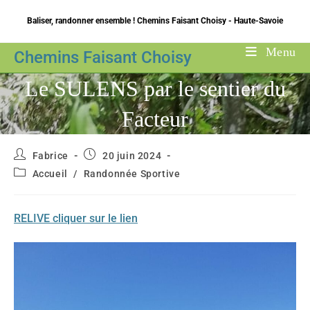
Skip
Baliser, randonner ensemble ! Chemins Faisant Choisy - Haute-Savoie
to
content
Menu
Chemins Faisant Choisy
Le SULENS par le sentier du
Facteur
Auteur/autrice
Publication
Fabrice
20 juin 2024
de
publiée :
Post
Accueil
/
Randonnée Sportive
la
category:
publication :
RELIVE cliquer sur le lien