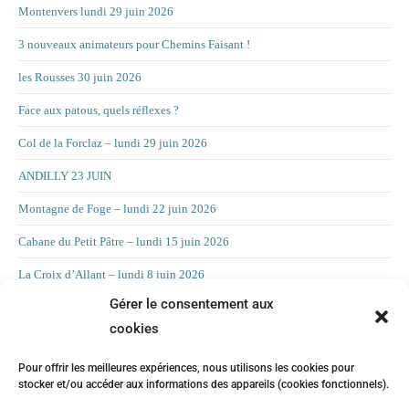
Montenvers lundi 29 juin 2026
3 nouveaux animateurs pour Chemins Faisant !
les Rousses 30 juin 2026
Face aux patous, quels réflexes ?
Col de la Forclaz – lundi 29 juin 2026
ANDILLY 23 JUIN
Montagne de Foge – lundi 22 juin 2026
Cabane du Petit Pâtre – lundi 15 juin 2026
La Croix d’Allant – lundi 8 juin 2026
Gérer le consentement aux
RAND’ORIENTATION 2 JUIN 2026
cookies
LA CHAMBOTTE
Pour offrir les meilleures expériences, nous utilisons les cookies pour
Mont Forchat – lundi 25 mai 2025
stocker et/ou accéder aux informations des appareils (cookies fonctionnels).
CHILLY 19 MAI Suite