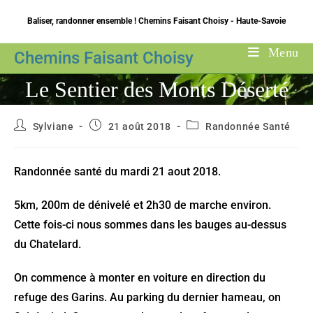
Skip
Baliser, randonner ensemble ! Chemins Faisant Choisy - Haute-Savoie
to
content
Menu
Chemins Faisant Choisy
Le Sentier des Monts Déserté
Auteur/autrice
Publication
Post
Sylviane
21 août 2018
Randonnée Santé
de
publiée :
category:
la
publication :
Randonnée santé du mardi 21 aout 2018.
5km, 200m de dénivelé et 2h30 de marche environ.
Cette fois-ci nous sommes dans les bauges au-dessus
du Chatelard.
On commence à monter en voiture en direction du
refuge des Garins. Au parking du dernier hameau, on