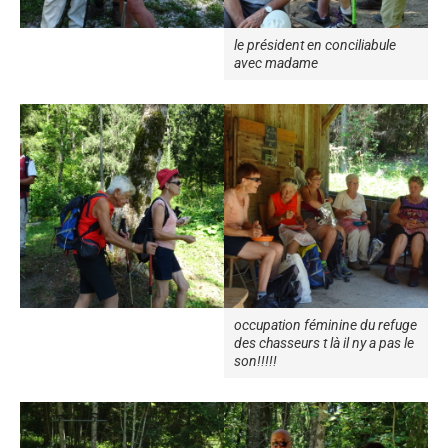
le président en conciliabule
avec madame
occupation féminine du refuge
des chasseurs t là il ny a pas le
son!!!!!