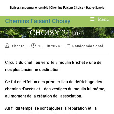
Skip
Baliser, randonner ensemble ! Chemins Faisant Choisy - Haute-Savoie
to
content
Menu
Chemins Faisant Choisy
CHOISY 21 mai
Auteur/autrice
Publication
Post
Chantal
10 juin 2024
Randonnée Santé
de
publiée :
category:
la
publication :
Circuit du chef lieu vers le » moulin Brichet » une de
nos plus ancienne destination.
Ce fut en effet un des premier lieu de défrichage des
chemins d’accès et des vestiges du moulin lui-même,
au moment de la création de l’association.
Au fil du temps, se sont ajoutés la réparation et la