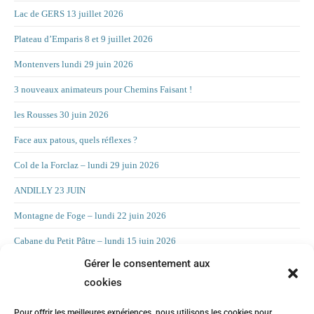
Lac de GERS 13 juillet 2026
Plateau d’Emparis 8 et 9 juillet 2026
Montenvers lundi 29 juin 2026
3 nouveaux animateurs pour Chemins Faisant !
les Rousses 30 juin 2026
Face aux patous, quels réflexes ?
Col de la Forclaz – lundi 29 juin 2026
ANDILLY 23 JUIN
Montagne de Foge – lundi 22 juin 2026
Cabane du Petit Pâtre – lundi 15 juin 2026
Gérer le consentement aux
La Croix d’Allant – lundi 8 juin 2026
cookies
RAND’ORIENTATION 2 JUIN 2026
Pour offrir les meilleures expériences, nous utilisons les cookies pour