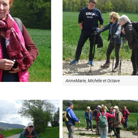
AnneMarie, Michéle et Octave