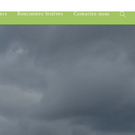
iers
Rencontres festives
Contactez-nous
Toggle
website
search