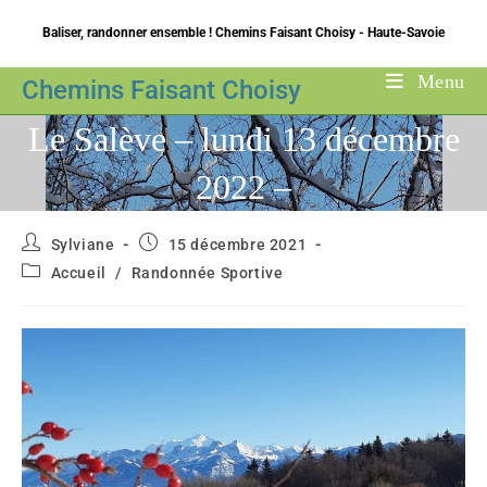
Skip
Baliser, randonner ensemble ! Chemins Faisant Choisy - Haute-Savoie
to
content
Menu
Chemins Faisant Choisy
Le Salève – lundi 13 décembre
2022 –
Auteur/autrice
Publication
Sylviane
15 décembre 2021
de
publiée :
Post
Accueil
/
Randonnée Sportive
la
category:
publication :