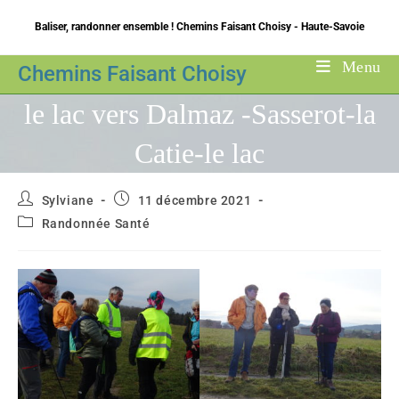
Skip
Baliser, randonner ensemble ! Chemins Faisant Choisy - Haute-Savoie
to
content
Menu
Chemins Faisant Choisy
le lac vers Dalmaz -Sasserot-la
Catie-le lac
Auteur/autrice
Publication
Sylviane
11 décembre 2021
de
publiée :
Post
Randonnée Santé
la
category:
publication :