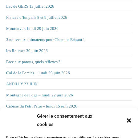
Lac de GERS 13 juillet 2026
Plateau d’Emparis 8 et 9 juillet 2026
Montenvers lundi 29 juin 2026
3 nouveaux animateurs pour Chemins Faisant !
les Rousses 30 juin 2026
Face aux patous, quels réflexes ?
Col de la Forclaz – lundi 29 juin 2026
ANDILLY 23 JUIN
Montagne de Foge – lundi 22 juin 2026
Cabane du Petit Pâtre – lundi 15 juin 2026
Gérer le consentement aux
La Croix d’Allant – lundi 8 juin 2026
cookies
RAND’ORIENTATION 2 JUIN 2026
Pour offrir les meilleures expériences, nous utilisons les cookies pour