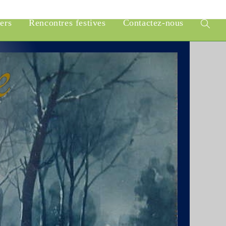
iers
Rencontres festives
Contactez-nous
Toggle
website
search