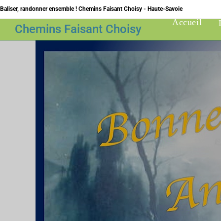
Skip
Baliser, randonner ensemble ! Chemins Faisant Choisy - Haute-Savoie
to
Accueil
Chemins Faisant Choisy
content