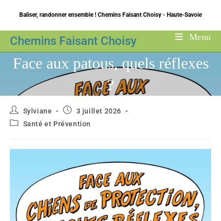
Skip
Baliser, randonner ensemble ! Chemins Faisant Choisy - Haute-Savoie
to
content
Menu
Chemins Faisant Choisy
Face aux patous, quels réflexes
?
Auteur/autrice
Publication
Sylviane
3 juillet 2026
de
publiée :
Post
Santé et Prévention
la
category:
publication :