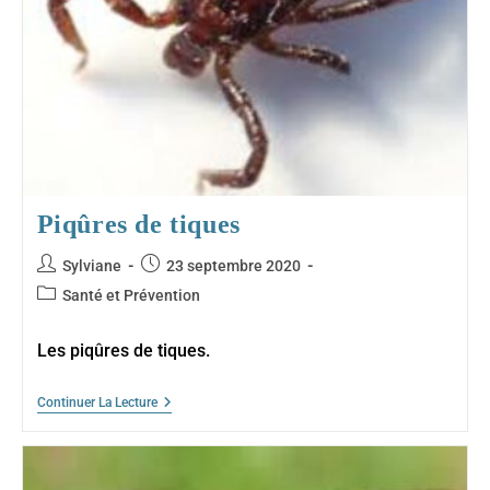
Piqûres de tiques
Auteur/autrice
Publication
Sylviane
23 septembre 2020
de
publiée :
Post
Santé et Prévention
la
category:
publication :
Les piqûres de tiques.
Piqûres
Continuer La Lecture
De
Tiques