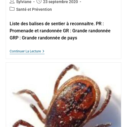
Auteur/autrice
Publication
Sylviane
23 septembre 2020
de
publiée :
Post
Santé et Prévention
la
category:
publication :
Liste des balises de sentier à reconnaitre. PR :
Promenade et randonnée GR : Grande randonnée
GRP : Grande randonnée de pays
Lire
Continuer La Lecture
Les
Balises