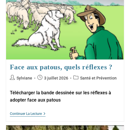
Face aux patous, quels réflexes ?
Auteur/autrice
Publication
Post
Sylviane
3 juillet 2026
Santé et Prévention
de
publiée :
category:
la
Télécharger la bande dessinée sur les réflexes à
publication :
adopter face aux patous
Face
Continuer La Lecture
Aux
Patous,
Quels