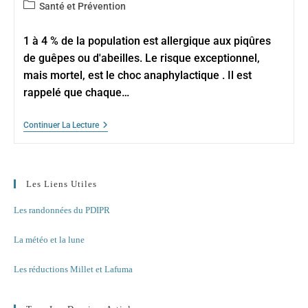
de
publiée :
Post
Santé et Prévention
la
category:
publication :
1 à 4 % de la population est allergique aux piqûres
de guêpes ou d'abeilles. Le risque exceptionnel,
mais mortel, est le choc anaphylactique . Il est
rappelé que chaque…
Piqûres
Continuer La Lecture
De
Guêpes
Les Liens Utiles
Les randonnées du PDIPR
La météo et la lune
Les réductions Millet et Lafuma