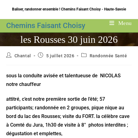
Skip
Baliser, randonner ensemble ! Chemins Faisant Choisy - Haute-Savoie
to
content
Menu
Chemins Faisant Choisy
les Rousses 30 juin 2026
Auteur/autrice
Publication
Post
Chantal
5 juillet 2026
Randonnée Santé
de
publiée :
category:
la
publication :
sous la conduite avisée et talentueuse de NICOLAS
notre chauffeur
attitré, c’est notre première sortie de l’été; 57
participants; randonnée en 2 groupes, pique nique au
bord du lac des Rousses; visite du FORT. la célèbre cave
à Comté du Jura, 1h30 de visite à 8° photos interdites ;
dégustation et emplettes,