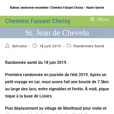
Skip
Baliser, randonner ensemble ! Chemins Faisant Choisy - Haute-Savoie
to
content
Menu
Chemins Faisant Choisy
St. Jean de Chevelu
Auteur/autrice
Publication
Post
Sylviane
18 juin 2019
Randonnée Santé
de
publiée :
category:
la
publication :
Randonnée santé du 18 juin 2019.
Première randonnée en journée de l’été 2019. Après un
petit voyage en car, nous avons fait une boucle de 7.5km
au large des lacs, entre vignobles et forêts. À midi, pique
nique à la base de Loisirs.
Puis déplacement au village de Monthaud pour visite et