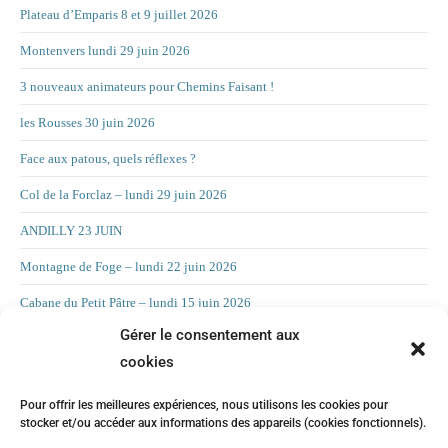
Plateau d’Emparis 8 et 9 juillet 2026
Montenvers lundi 29 juin 2026
3 nouveaux animateurs pour Chemins Faisant !
les Rousses 30 juin 2026
Face aux patous, quels réflexes ?
Col de la Forclaz – lundi 29 juin 2026
ANDILLY 23 JUIN
Montagne de Foge – lundi 22 juin 2026
Cabane du Petit Pâtre – lundi 15 juin 2026
Gérer le consentement aux
La Croix d’Allant – lundi 8 juin 2026
cookies
RAND’ORIENTATION 2 JUIN 2026
Pour offrir les meilleures expériences, nous utilisons les cookies pour
LA CHAMBOTTE
stocker et/ou accéder aux informations des appareils (cookies fonctionnels).
Mont Forchat – lundi 25 mai 2025