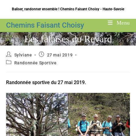
Skip
Baliser, randonner ensemble ! Chemins Faisant Choisy - Haute-Savoie
to
content
Menu
Chemins Faisant Choisy
Les falaises du Revard
Auteur/autrice
Publication
Sylviane
27 mai 2019
de
publiée :
Post
Randonnée Sportive
la
category:
publication :
Randonnée sportive du 27 mai 2019.