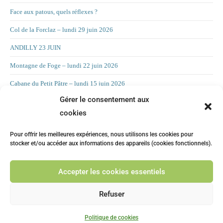
Face aux patous, quels réflexes ?
Col de la Forclaz – lundi 29 juin 2026
ANDILLY 23 JUIN
Montagne de Foge – lundi 22 juin 2026
Cabane du Petit Pâtre – lundi 15 juin 2026
Gérer le consentement aux
La Croix d’Allant – lundi 8 juin 2026
cookies
RAND’ORIENTATION 2 JUIN 2026
Pour offrir les meilleures expériences, nous utilisons les cookies pour
LA CHAMBOTTE
stocker et/ou accéder aux informations des appareils (cookies fonctionnels).
Mont Forchat – lundi 25 mai 2025
Accepter les cookies essentiels
CHILLY 19 MAI Suite
Refuser
Copyright 2026 - Chemins Faisant Choisy -
Politique de confidentialité
-
Politique de cookies
Politique des cookies