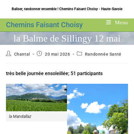
Skip
Baliser, randonner ensemble ! Chemins Faisant Choisy - Haute-Savoie
to
content
Menu
Chemins Faisant Choisy
la Balme de Sillingy 12 mai
Auteur/autrice
Publication
Post
Chantal
20 mai 2026
Randonnée Santé
de
publiée :
category:
la
publication :
très belle journée ensoleillée; 51 participants
la Mandallaz