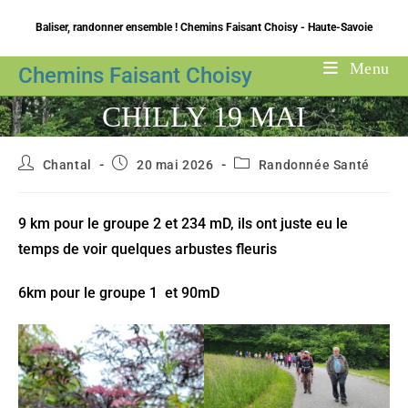
Skip
Baliser, randonner ensemble ! Chemins Faisant Choisy - Haute-Savoie
to
content
Menu
Chemins Faisant Choisy
CHILLY 19 MAI
Auteur/autrice
Publication
Post
Chantal
20 mai 2026
Randonnée Santé
de
publiée :
category:
la
publication :
9 km pour le groupe 2 et 234 mD, ils ont juste eu le
temps de voir quelques arbustes fleuris
6km pour le groupe 1 et 90mD