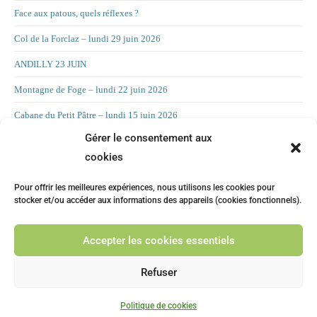
Face aux patous, quels réflexes ?
Col de la Forclaz – lundi 29 juin 2026
ANDILLY 23 JUIN
Montagne de Foge – lundi 22 juin 2026
Cabane du Petit Pâtre – lundi 15 juin 2026
Gérer le consentement aux
La Croix d’Allant – lundi 8 juin 2026
cookies
RAND’ORIENTATION 2 JUIN 2026
Pour offrir les meilleures expériences, nous utilisons les cookies pour
LA CHAMBOTTE
stocker et/ou accéder aux informations des appareils (cookies fonctionnels).
Mont Forchat – lundi 25 mai 2025
Accepter les cookies essentiels
CHILLY 19 MAI Suite
Refuser
Copyright 2026 - Chemins Faisant Choisy -
Politique de confidentialité
-
Politique de cookies
Politique des cookies