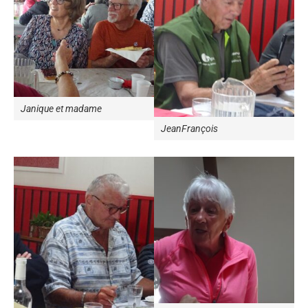
Janique et madame
JeanFrançois