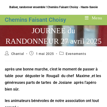
Skip
Baliser, randonner ensemble ! Chemins Faisant Choisy - Haute-Savoie
to
content
Menu
Chemins Faisant Choisy
JOURNEE du
RANDONNEUR 27 avril 2025
Auteur/autrice
Publication
Post
Chantal
1 mai 2025
Evenements
de
publiée :
category:
la
publication :
après une bonne marche, c’est le moment de passer à
table pour déguster le Rougaïl du chef Maxime ,et les
généreuses parts de tartes de Josiane après l’apéro
bien sûr.
les animateurs bénévoles de notre association ont tout