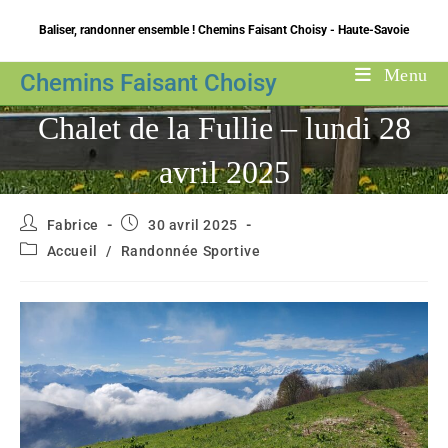
Skip
Baliser, randonner ensemble ! Chemins Faisant Choisy - Haute-Savoie
to
content
Menu
Chemins Faisant Choisy
Chalet de la Fullie – lundi 28
avril 2025
Auteur/autrice
Publication
Fabrice
30 avril 2025
de
publiée :
Post
Accueil
/
Randonnée Sportive
la
category:
publication :