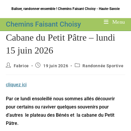
Skip
Baliser, randonner ensemble ! Chemins Faisant Choisy - Haute-Savoie
to
content
Menu
Chemins Faisant Choisy
Cabane du Petit Pâtre – lundi
15 juin 2026
Auteur/autrice
Publication
Post
Fabrice
19 juin 2026
Randonnée Sportive
de
publiée :
category:
la
publication :
cliquez ici
Par ce lundi ensoleillé nous sommes allés découvrir
pour certains ou raviver quelques souvenirs pour
d’autres le plateau des Bénés et la cabane du Petit
Pâtre.