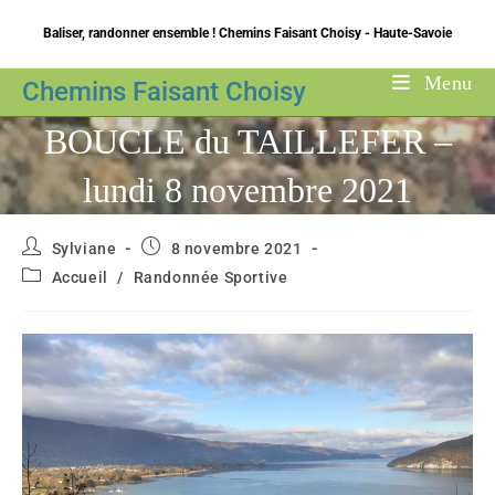
Skip
Baliser, randonner ensemble ! Chemins Faisant Choisy - Haute-Savoie
to
content
Menu
Chemins Faisant Choisy
BOUCLE du TAILLEFER –
lundi 8 novembre 2021
Auteur/autrice
Publication
Sylviane
8 novembre 2021
de
publiée :
Post
Accueil
/
Randonnée Sportive
la
category:
publication :