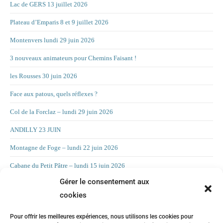
Lac de GERS 13 juillet 2026
Plateau d’Emparis 8 et 9 juillet 2026
Montenvers lundi 29 juin 2026
3 nouveaux animateurs pour Chemins Faisant !
les Rousses 30 juin 2026
Face aux patous, quels réflexes ?
Col de la Forclaz – lundi 29 juin 2026
ANDILLY 23 JUIN
Montagne de Foge – lundi 22 juin 2026
Cabane du Petit Pâtre – lundi 15 juin 2026
Gérer le consentement aux
La Croix d’Allant – lundi 8 juin 2026
cookies
RAND’ORIENTATION 2 JUIN 2026
Pour offrir les meilleures expériences, nous utilisons les cookies pour
LA CHAMBOTTE