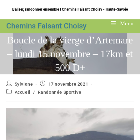
Skip
Baliser, randonner ensemble ! Chemins Faisant Choisy - Haute-Savoie
to
content
Menu
Chemins Faisant Choisy
Boucle de la vierge d’Artemare
– lundi 15 novembre – 17km et
500 D+
Auteur/autrice
Publication
Sylviane
17 novembre 2021
de
publiée :
Post
Accueil
/
Randonnée Sportive
la
category:
publication :