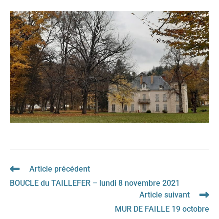
Article précédent
Read
more
BOUCLE du TAILLEFER – lundi 8 novembre 2021
articles
Article suivant
MUR DE FAILLE 19 octobre