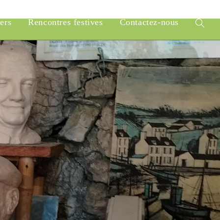
iers
Rencontres festives
Contactez-nous
Toggle
website
search