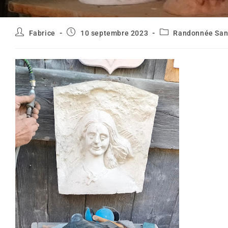
Auteur/autrice
Publication
Post
Fabrice
10 septembre 2023
Randonnée San
de
publiée :
category:
la
publication :