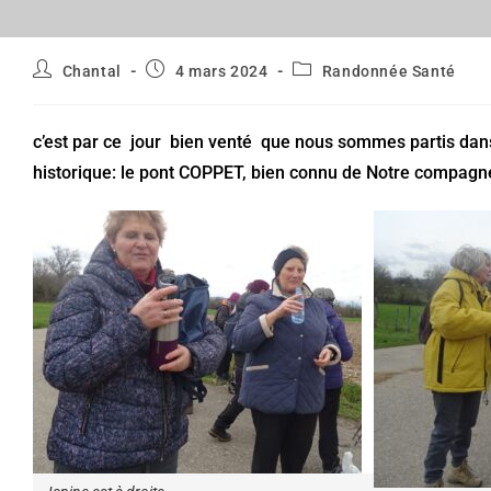
Auteur/autrice
Publication
Post
Chantal
4 mars 2024
Randonnée Santé
de
publiée :
category:
la
publication :
c’est par ce jour bien venté que nous sommes partis dan
historique: le pont COPPET, bien connu de Notre compagn