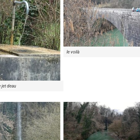
le voilà
 jet deau