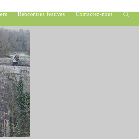
iers
Rencontres festives
Contactez-nous
Toggle
website
search