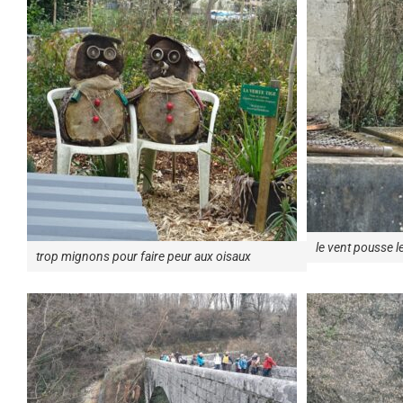
le vent pousse le
trop mignons pour faire peur aux oisaux