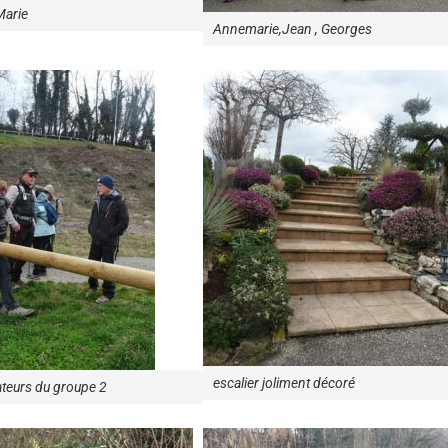
Marie
Annemarie,Jean , Georges
escalier joliment décoré
teurs du groupe 2