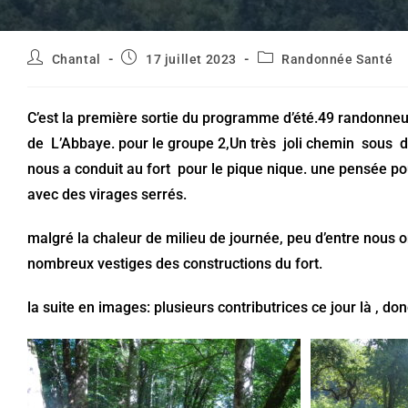
Auteur/autrice
Publication
Post
Chantal
17 juillet 2023
Randonnée Santé
de
publiée :
category:
la
publication :
C’est la première sortie du programme d’été.49 randonneu
de L’Abbaye. pour le groupe 2,Un très joli chemin sous de
nous a conduit au fort pour le pique nique. une pensée p
avec des virages serrés.
malgré la chaleur de milieu de journée, peu d’entre nous o
nombreux vestiges des constructions du fort.
la suite en images: plusieurs contributrices ce jour là , d