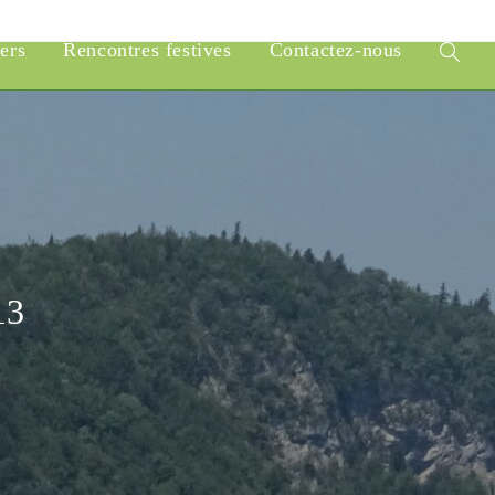
iers
Rencontres festives
Contactez-nous
Toggle
website
search
13