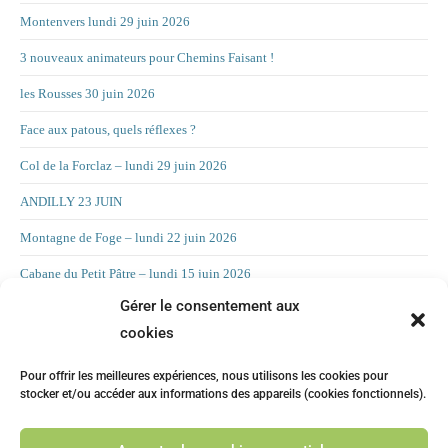
Montenvers lundi 29 juin 2026
3 nouveaux animateurs pour Chemins Faisant !
les Rousses 30 juin 2026
Face aux patous, quels réflexes ?
Col de la Forclaz – lundi 29 juin 2026
ANDILLY 23 JUIN
Montagne de Foge – lundi 22 juin 2026
Cabane du Petit Pâtre – lundi 15 juin 2026
Gérer le consentement aux
La Croix d’Allant – lundi 8 juin 2026
cookies
RAND’ORIENTATION 2 JUIN 2026
Pour offrir les meilleures expériences, nous utilisons les cookies pour
LA CHAMBOTTE
stocker et/ou accéder aux informations des appareils (cookies fonctionnels).
Mont Forchat – lundi 25 mai 2025