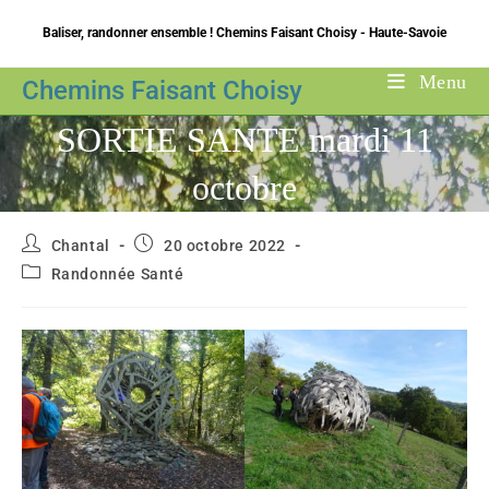
Skip
Baliser, randonner ensemble ! Chemins Faisant Choisy - Haute-Savoie
to
content
Menu
Chemins Faisant Choisy
SORTIE SANTE mardi 11
octobre
Auteur/autrice
Publication
Chantal
20 octobre 2022
de
publiée :
Post
Randonnée Santé
la
category:
publication :