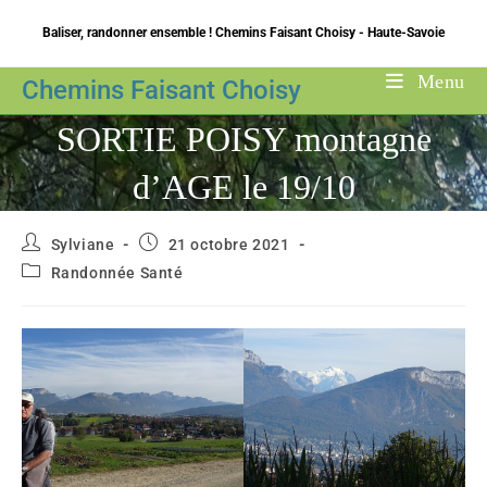
Skip
Baliser, randonner ensemble ! Chemins Faisant Choisy - Haute-Savoie
to
content
Menu
Chemins Faisant Choisy
SORTIE POISY montagne
d’AGE le 19/10
Auteur/autrice
Publication
Sylviane
21 octobre 2021
de
publiée :
Post
Randonnée Santé
la
category:
publication :