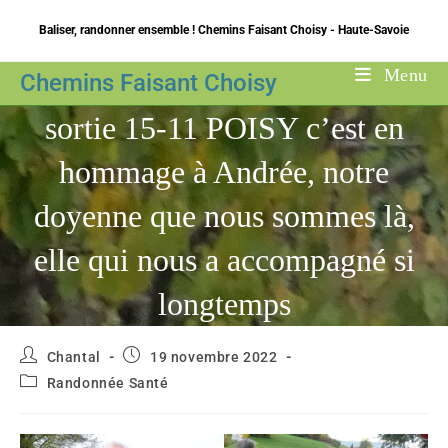
Skip
Baliser, randonner ensemble ! Chemins Faisant Choisy - Haute-Savoie
to
content
Menu
Chemins Faisant Choisy
sortie 15-11 POISY c’est en
hommage à Andrée, notre
doyenne que nous sommes là,
elle qui nous a accompagné si
longtemps
Auteur/autrice
Publication
Chantal
19 novembre 2022
de
publiée :
Post
Randonnée Santé
la
category:
publication :