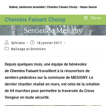
Skip
Baliser, randonner ensemble ! Chemins Faisant Choisy - Haute-Savoie
to
content
Menu
Chemins Faisant Choisy
Sentier de Mesigny
Auteur/autrice
Publication
Sylviane
18 janvier 2017
de
publiée :
Post
Balisage et Entretien
la
category:
publication :
Depuis quelques mois, une équipe de bénévoles
de
Chemins Faisant
travaillent à la réouverture de
sentiers pédestres sur la commune de MESIGNY. Le
dernier chantier réalisé en mars, est celui de la création
de 64 marches pour permettre la traversée du Creux
Vengeur en toute sécurité.