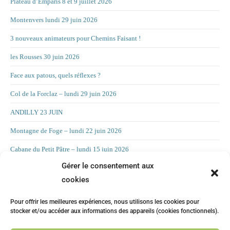
Plateau d’Emparis 8 et 9 juillet 2026
Montenvers lundi 29 juin 2026
3 nouveaux animateurs pour Chemins Faisant !
les Rousses 30 juin 2026
Face aux patous, quels réflexes ?
Col de la Forclaz – lundi 29 juin 2026
ANDILLY 23 JUIN
Montagne de Foge – lundi 22 juin 2026
Cabane du Petit Pâtre – lundi 15 juin 2026
Gérer le consentement aux
La Croix d’Allant – lundi 8 juin 2026
cookies
RAND’ORIENTATION 2 JUIN 2026
Pour offrir les meilleures expériences, nous utilisons les cookies pour
LA CHAMBOTTE
stocker et/ou accéder aux informations des appareils (cookies fonctionnels).
Mont Forchat – lundi 25 mai 2025