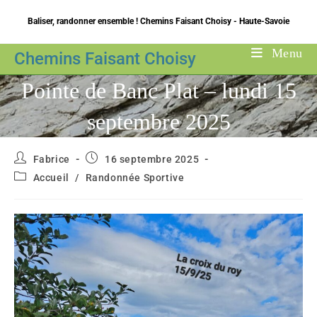
Skip
Baliser, randonner ensemble ! Chemins Faisant Choisy - Haute-Savoie
to
content
Menu
Chemins Faisant Choisy
Pointe de Banc Plat – lundi 15
septembre 2025
Auteur/autrice
Publication
Fabrice
16 septembre 2025
de
publiée :
Post
Accueil
/
Randonnée Sportive
la
category:
publication :