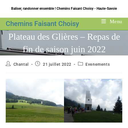
Skip
Baliser, randonner ensemble ! Chemins Faisant Choisy - Haute-Savoie
to
content
Menu
Chemins Faisant Choisy
Plateau des Glières – Repas de
fin de saison juin 2022
Auteur/autrice
Publication
Post
Chantal
21 juillet 2022
Evenements
de
publiée :
category:
la
publication :