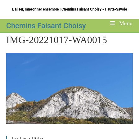
Skip
Baliser, randonner ensemble ! Chemins Faisant Choisy - Haute-Savoie
to
content
Menu
Chemins Faisant Choisy
IMG-20221017-WA0015
Les Liens Utiles