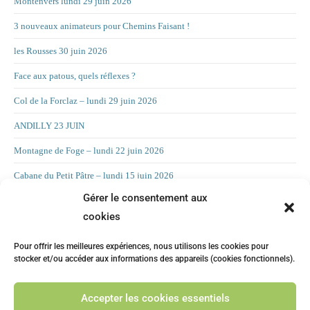
Montenvers lundi 29 juin 2026
3 nouveaux animateurs pour Chemins Faisant !
les Rousses 30 juin 2026
Face aux patous, quels réflexes ?
Col de la Forclaz – lundi 29 juin 2026
ANDILLY 23 JUIN
Montagne de Foge – lundi 22 juin 2026
Cabane du Petit Pâtre – lundi 15 juin 2026
Gérer le consentement aux
La Croix d’Allant – lundi 8 juin 2026
cookies
RAND’ORIENTATION 2 JUIN 2026
Pour offrir les meilleures expériences, nous utilisons les cookies pour
LA CHAMBOTTE
stocker et/ou accéder aux informations des appareils (cookies fonctionnels).
Mont Forchat – lundi 25 mai 2025
Accepter les cookies essentiels
CHILLY 19 MAI Suite