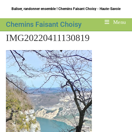
Skip
Baliser, randonner ensemble ! Chemins Faisant Choisy - Haute-Savoie
to
content
Menu
Chemins Faisant Choisy
IMG20220411130819