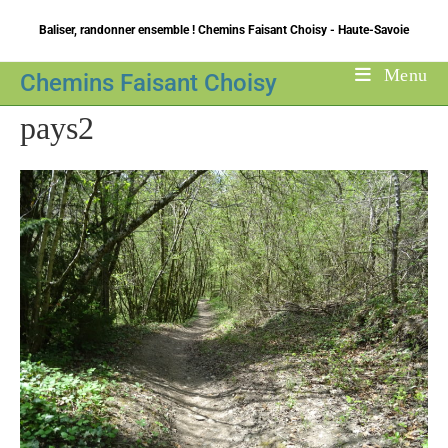
Skip
Baliser, randonner ensemble ! Chemins Faisant Choisy - Haute-Savoie
to
content
Menu
Chemins Faisant Choisy
pays2