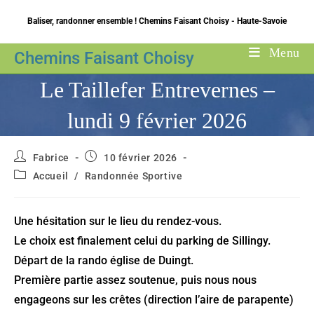
Skip
Baliser, randonner ensemble ! Chemins Faisant Choisy - Haute-Savoie
to
content
Menu
Chemins Faisant Choisy
Le Taillefer Entrevernes –
lundi 9 février 2026
Auteur/autrice
Publication
Fabrice
10 février 2026
de
publiée :
Post
Accueil
/
Randonnée Sportive
la
category:
publication :
Une hésitation sur le lieu du rendez-vous.
Le choix est finalement celui du parking de Sillingy.
Départ de la rando église de Duingt.
Première partie assez soutenue, puis nous nous
engageons sur les crêtes (direction l’aire de parapente)