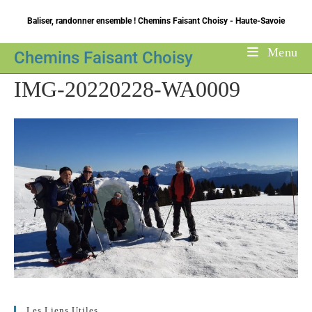
Skip
Baliser, randonner ensemble ! Chemins Faisant Choisy - Haute-Savoie
to
content
Menu
Chemins Faisant Choisy
IMG-20220228-WA0009
Les Liens Utiles