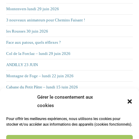
Montenvers lundi 29 juin 2026
3 nouveaux animateurs pour Chemins Faisant !
les Rousses 30 juin 2026
Face aux patous, quels réflexes ?
Col de la Forclaz – lundi 29 juin 2026
ANDILLY 23 JUIN
Montagne de Foge – lundi 22 juin 2026
Cabane du Petit Pâtre – lundi 15 juin 2026
Gérer le consentement aux
La Croix d’Allant – lundi 8 juin 2026
cookies
RAND’ORIENTATION 2 JUIN 2026
Pour offrir les meilleures expériences, nous utilisons les cookies pour
LA CHAMBOTTE
stocker et/ou accéder aux informations des appareils (cookies fonctionnels).
Mont Forchat – lundi 25 mai 2025