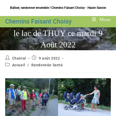
Skip
Baliser, randonner ensemble ! Chemins Faisant Choisy - Haute-Savoie
to
content
Menu
Chemins Faisant Choisy
le lac de THUY ce mardi 9
Août 2022
Auteur/autrice
Publication
Chantal
9 août 2022
de
publiée :
Post
Accueil
/
Randonnée Santé
la
category:
publication :