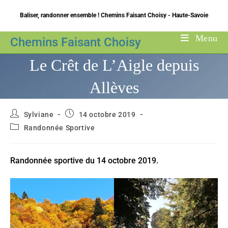
Skip
Baliser, randonner ensemble ! Chemins Faisant Choisy - Haute-Savoie
to
content
Menu
Chemins Faisant Choisy
Le Crêt de L’Aigle depuis
Allèves
Auteur/autrice
Publication
Sylviane
14 octobre 2019
de
publiée :
Post
Randonnée Sportive
la
category:
publication :
Randonnée sportive du 14 octobre 2019.