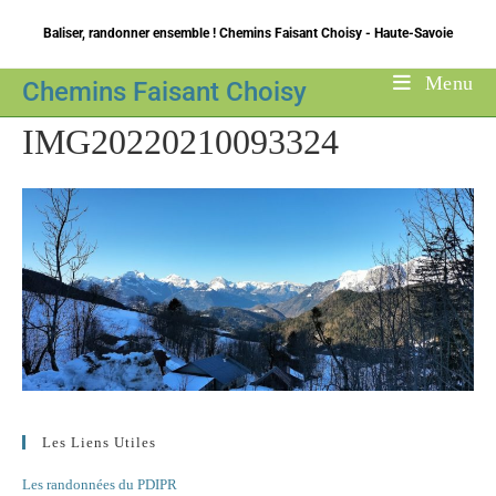
Skip
Baliser, randonner ensemble ! Chemins Faisant Choisy - Haute-Savoie
to
content
Menu
Chemins Faisant Choisy
IMG20220210093324
Les Liens Utiles
Les randonnées du PDIPR