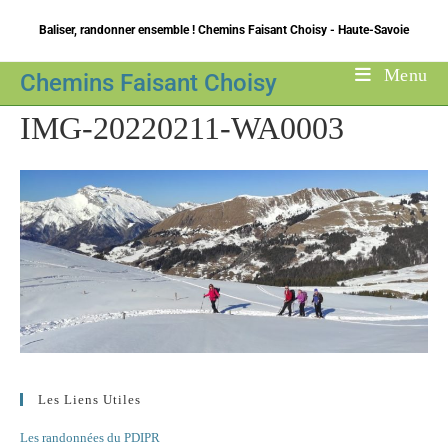
Skip
Baliser, randonner ensemble ! Chemins Faisant Choisy - Haute-Savoie
to
content
Menu
Chemins Faisant Choisy
IMG-20220211-WA0003
Les Liens Utiles
Les randonnées du PDIPR