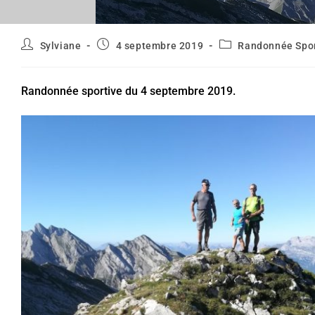
Auteur/autrice
Publication
Post
Sylviane
4 septembre 2019
Randonnée Spor
de
publiée :
category:
la
publication :
Randonnée sportive du 4 septembre 2019.