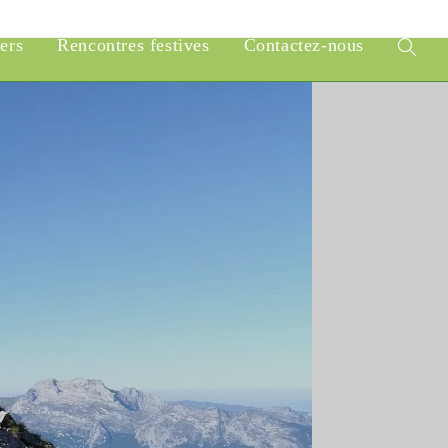
iers
Rencontres festives
Contactez-nous
Toggle
website
search