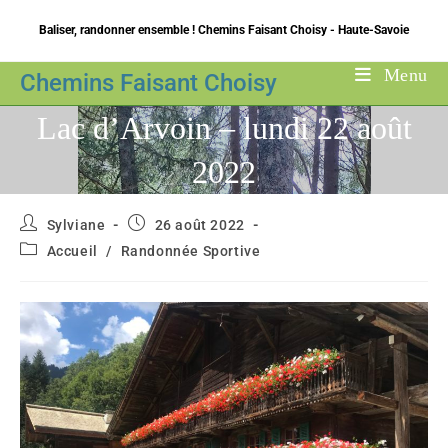
Skip
Baliser, randonner ensemble ! Chemins Faisant Choisy - Haute-Savoie
to
content
Menu
Chemins Faisant Choisy
Lac d’Arvoin – lundi 22 août
2022
Auteur/autrice
Publication
Sylviane
26 août 2022
de
publiée :
Post
Accueil
/
Randonnée Sportive
la
category:
publication :