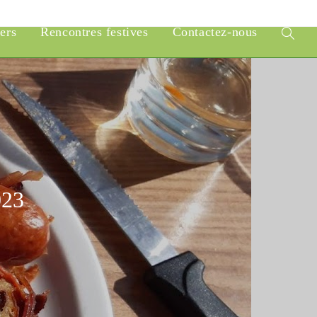
iers
Rencontres festives
Contactez-nous
Toggle
website
search
023