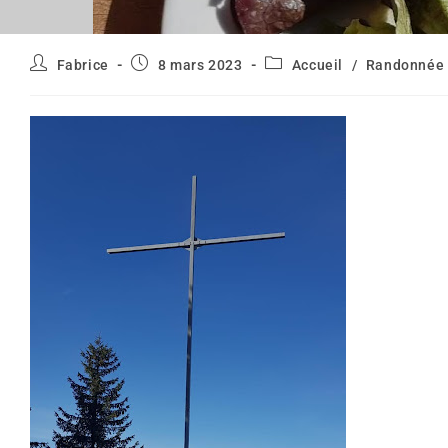
Auteur/autrice
Publication
Post
Fabrice
8 mars 2023
Accueil
/
Randonnée 
de
publiée :
category:
la
publication :