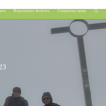
iers
Rencontres festives
Contactez-nous
Toggle
website
search
23