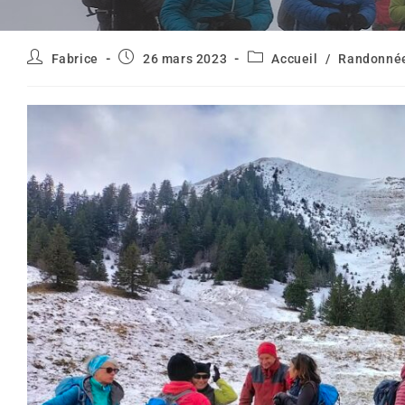
Auteur/autrice
Publication
Post
Fabrice
26 mars 2023
Accueil
/
Randonnée
de
publiée :
category:
la
publication :