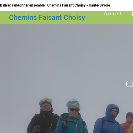
Skip
Baliser, randonner ensemble ! Chemins Faisant Choisy - Haute-Savoie
to
Accueil
Chemins Faisant Choisy
content
C