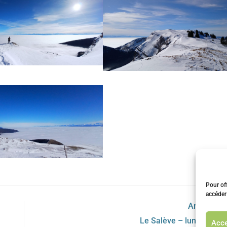
Pour off
accéder
Article sui
Le Salève – lundi 24 fé
Acce