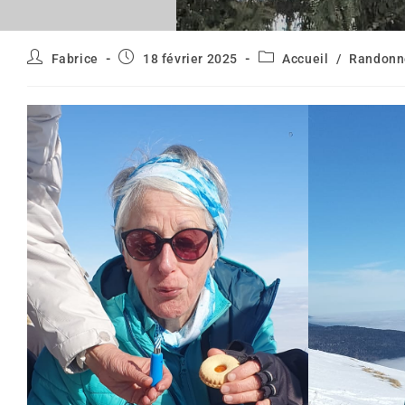
Auteur/autrice
Publication
Post
Fabrice
18 février 2025
Accueil
/
Randonn
de
publiée :
category:
la
publication :