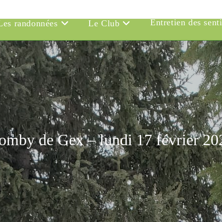
Entretien des sent
Les randonnées
Le Club
omby de Gex – lundi 17 février 20