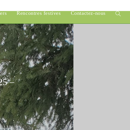
iers
Rencontres festives
Contactez-nous
Toggle
website
search
25 –