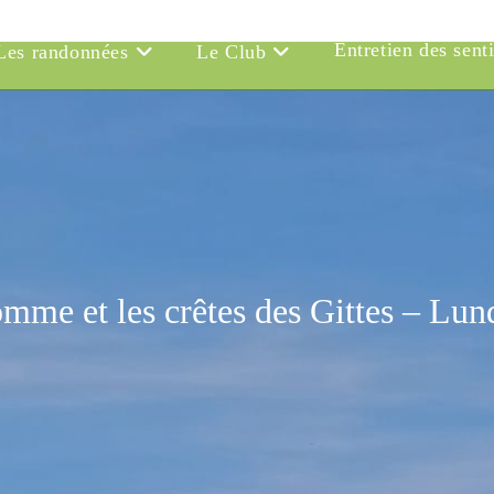
Entretien des sent
Les randonnées
Le Club
me et les crêtes des Gittes – Lun