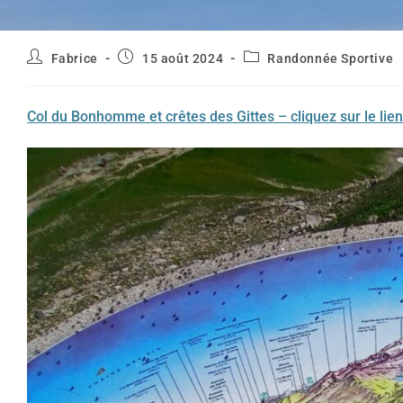
Auteur/autrice
Publication
Post
Fabrice
15 août 2024
Randonnée Sportive
de
publiée :
category:
la
publication :
Col du Bonhomme et crêtes des Gittes – cliquez sur le lien