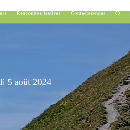
iers
Rencontres festives
Contactez-nous
Toggle
website
search
di 5 août 2024