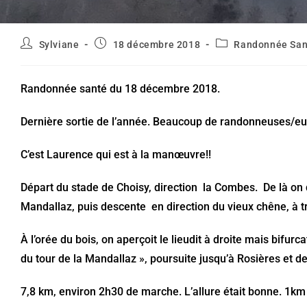
Auteur/autrice
Publication
Post
Sylviane
18 décembre 2018
Randonnée San
de
publiée :
category:
la
publication :
Randonnée santé du 18 décembre 2018.
Dernière sortie de l’année. Beaucoup de randonneuses/eu
C’est Laurence qui est à la manœuvre!!
Départ du stade de Choisy, direction la Combes. De là on
Mandallaz, puis descente en direction du vieux chêne, à t
À l’orée du bois, on aperçoit le lieudit à droite mais bifurc
du tour de la Mandallaz », poursuite jusqu’à Rosières et d
7,8 km, environ 2h30 de marche. L’allure était bonne. 1k