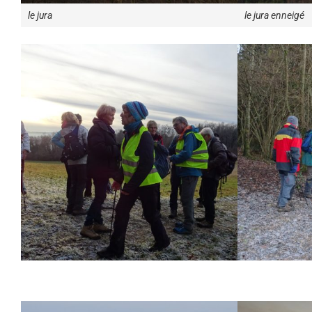
le jura
le jura enneigé