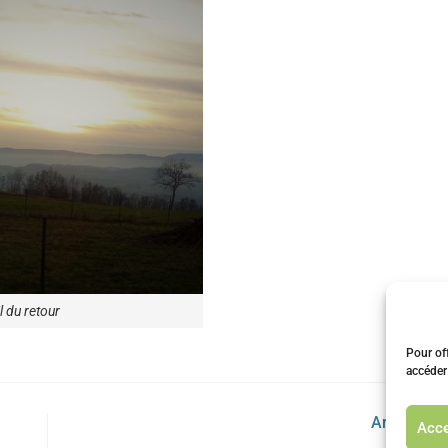
l du retour
Pour off
accéder
Article sui
Acce