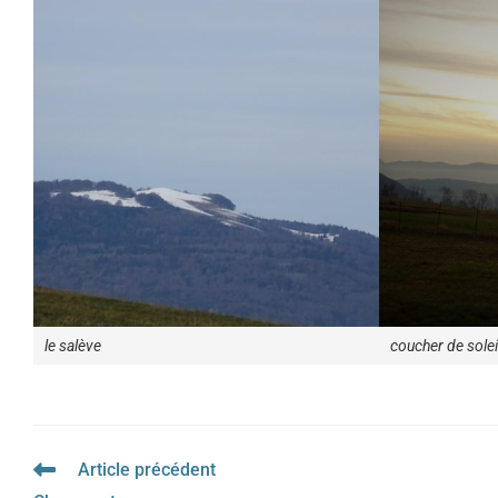
le salève
coucher de solei
Article précédent
Read
more