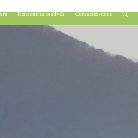
iers
Rencontres festives
Contactez-nous
Toggle
website
search