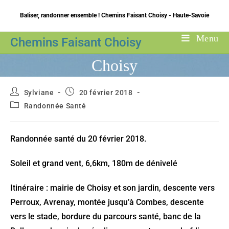
Skip
Baliser, randonner ensemble ! Chemins Faisant Choisy - Haute-Savoie
to
content
Menu
Chemins Faisant Choisy
Choisy
Auteur/autrice
Publication
Sylviane
20 février 2018
de
publiée :
Post
Randonnée Santé
la
category:
publication :
Randonnée santé du 20 février 2018.
Soleil et grand vent, 6,6km, 180m de dénivelé
Itinéraire : mairie de Choisy et son jardin, descente vers
Perroux, Avrenay, montée jusqu’à Combes, descente
vers le stade, bordure du parcours santé, banc de la