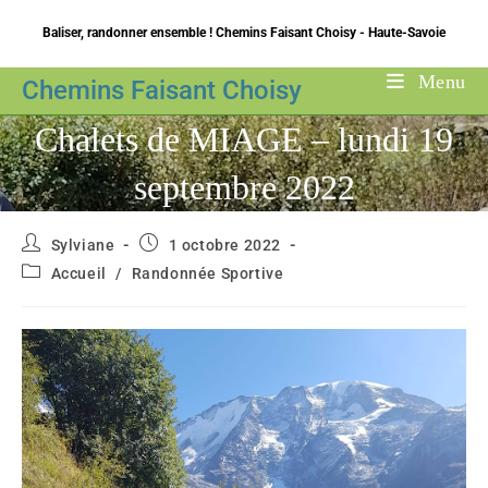
Skip
Baliser, randonner ensemble ! Chemins Faisant Choisy - Haute-Savoie
to
content
Menu
Chemins Faisant Choisy
Chalets de MIAGE – lundi 19
septembre 2022
Auteur/autrice
Publication
Sylviane
1 octobre 2022
de
publiée :
Post
Accueil
/
Randonnée Sportive
la
category:
publication :