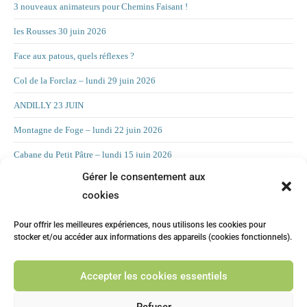
3 nouveaux animateurs pour Chemins Faisant !
les Rousses 30 juin 2026
Face aux patous, quels réflexes ?
Col de la Forclaz – lundi 29 juin 2026
ANDILLY 23 JUIN
Montagne de Foge – lundi 22 juin 2026
Cabane du Petit Pâtre – lundi 15 juin 2026
Gérer le consentement aux
La Croix d’Allant – lundi 8 juin 2026
cookies
RAND’ORIENTATION 2 JUIN 2026
Pour offrir les meilleures expériences, nous utilisons les cookies pour
LA CHAMBOTTE
stocker et/ou accéder aux informations des appareils (cookies fonctionnels).
Mont Forchat – lundi 25 mai 2025
Accepter les cookies essentiels
CHILLY 19 MAI Suite
Refuser