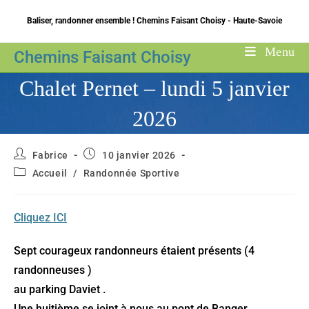
Skip
Baliser, randonner ensemble ! Chemins Faisant Choisy - Haute-Savoie
to
content
Menu
Chemins Faisant Choisy
Chalet Pernet – lundi 5 janvier
2026
Auteur/autrice
Publication
Fabrice
10 janvier 2026
de
publiée :
Post
Accueil
/
Randonnée Sportive
la
category:
publication :
Cliquez ICI
Sept courageux randonneurs étaient présents (4
randonneuses )
au parking Daviet .
Une huitième se joint à nous au pont de Banger .