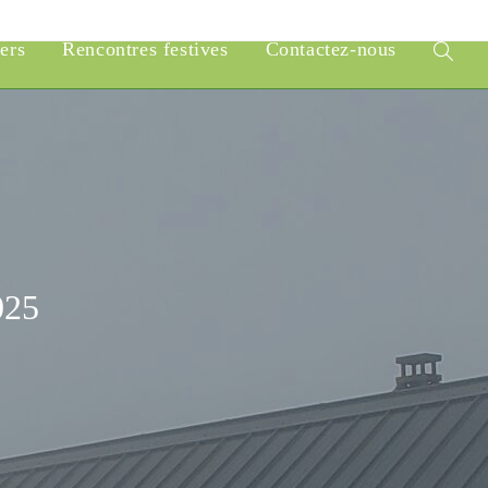
iers
Rencontres festives
Contactez-nous
Toggle
website
search
025