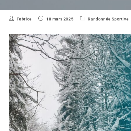
Auteur/autrice
Publication
Post
Fabrice
18 mars 2025
Randonnée Sportive
de
publiée :
category:
la
publication :