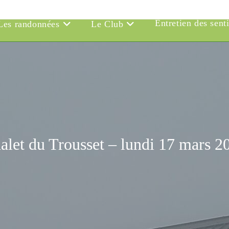
Entretien des sent
Les randonnées
Le Club
alet du Trousset – lundi 17 mars 2